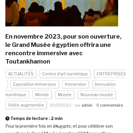
En novembre 2023, pour son ouverture,
le Grand Musée égyptien offrira une
rencontre immersive avec
Toutankhamon
ACTUALITÉS
Centre d'art numérique
ENTREPRISES
Exposition immersive
Immersion
Innovation
numérique
Monde
Musée
Nouveau musée
Visite augmentée
26/09/2023
par
admin
0 commentaire
Temps de lecture :
2
min
Pour la première fois en à‰gypte, et pour célébrer son