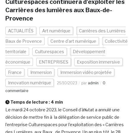
Culturespaces continuera d’exploiter les
Carrières des lumières aux Baux-de-
Provence
ACTUALITÉS
Art numérique
Carrières des Lumières
Baux de Provence
Centre d'art numérique
Collectivité
territoriale
Culturespaces
Développement
économique
ENTREPRISES
Exposition immersive
France
Immersion
Immersion vidéo projetée
Innovation numérique
25/10/2023
par
admin
0
commentaire
Temps de lecture :
4
min
Le mardi 24 octobre 2023, le Conseil d’à‰tat a annulé une
décision de mettre fin à la délégation de service public de
l’entreprise Culturespaces pour l’exploitation des « Carrières
des Lumières, aux Baux de Provence. Un an plus tôt, le 28