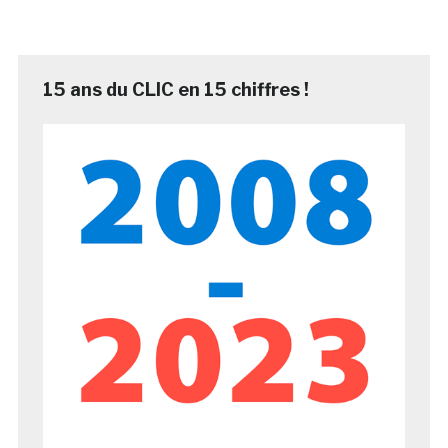
15 ans du CLIC en 15 chiffres !