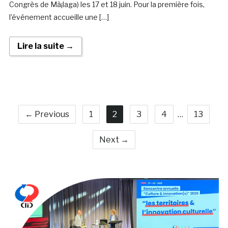
Congrès de Mà¡laga) les 17 et 18 juin. Pour la première fois,
l’événement accueille une […]
Lire la suite →
← Previous
1
2
3
4
…
13
Next →