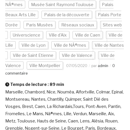
NÃ®mes
Musée Saint Raymond Toulouse
Palais
Beaux Arts Lille
Palais de la découverte
Palais Porte
Dorée
Paris Musées
Réseaux sociaux
Sites web
Universcience
Ville d'Aix
Ville de Caen
Ville de
Lille
Ville de Lyon
Ville de NÃ®mes
Ville de Nantes
Ville de Saint Etienne
Ville de Valence
Ville de
Valence
Ville Montpellier
07/05/2020
par
admin
0
commentaire
Temps de lecture :
89
min
Marseille, Chambord, Nice, Nouméa, Alfortville, Colmar, Epinal,
Montsereau, Nantes, Chantilly, Quimper, Saint Dié des
Vosges, Brest, Caen, La Richardais,Tours, Pont-Aven, Pantin,
Fromelles, Le Mans, Nà®mes, Lille, Verdun, Marseille, Aix,
Metz, Toulouse, Hauts de Seine, Caen, Lens, Alésia, Rouen,
Grenoble, Nogent-sur-Seine, Le Bourget, Paris, Bordeaux,