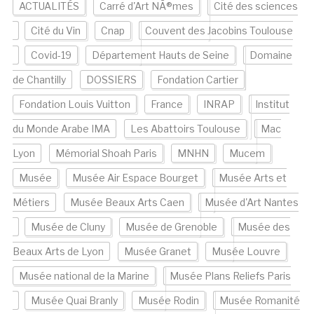
ACTUALITÉS
Carré d'Art NÃ®mes
Cité des sciences
Cité du Vin
Cnap
Couvent des Jacobins Toulouse
Covid-19
Département Hauts de Seine
Domaine
de Chantilly
DOSSIERS
Fondation Cartier
Fondation Louis Vuitton
France
INRAP
Institut
du Monde Arabe IMA
Les Abattoirs Toulouse
Mac
Lyon
Mémorial Shoah Paris
MNHN
Mucem
Musée
Musée Air Espace Bourget
Musée Arts et
Métiers
Musée Beaux Arts Caen
Musée d'Art Nantes
Musée de Cluny
Musée de Grenoble
Musée des
Beaux Arts de Lyon
Musée Granet
Musée Louvre
Musée national de la Marine
Musée Plans Reliefs Paris
Musée Quai Branly
Musée Rodin
Musée Romanité