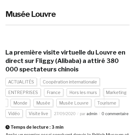
Musée Louvre
La première visite virtuelle du Louvre en
direct sur Fliggy (Alibaba) a attiré 380
000 spectateurs chinois
ACTUALITÉS
Coopération internationale
ENTREPRISES
France
Hors les murs
Marketing
Monde
Musée
Musée Louvre
Tourisme
Vidéo
Visite live
27/09/2020
par
admin
0 commentaire
Temps de lecture :
3
min
Après un premier essai concluant depuis le British Museum et