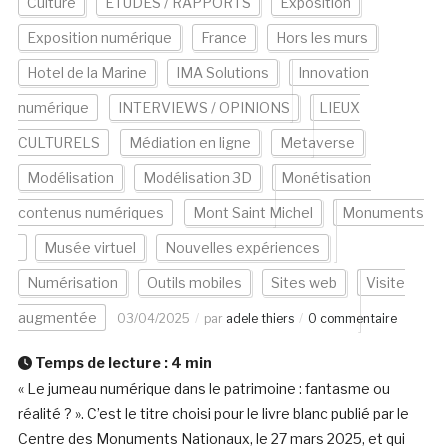
Culture
ETUDES / RAPPORTS
Exposition
Exposition numérique
France
Hors les murs
Hotel de la Marine
IMA Solutions
Innovation
numérique
INTERVIEWS / OPINIONS
LIEUX
CULTURELS
Médiation en ligne
Metaverse
Modélisation
Modélisation 3D
Monétisation
contenus numériques
Mont Saint Michel
Monuments
Musée virtuel
Nouvelles expériences
Numérisation
Outils mobiles
Sites web
Visite
augmentée
03/04/2025
par
adele thiers
0 commentaire
Temps de lecture :
4
min
« Le jumeau numérique dans le patrimoine : fantasme ou
réalité ? ». C’est le titre choisi pour le livre blanc publié par le
Centre des Monuments Nationaux, le 27 mars 2025, et qui