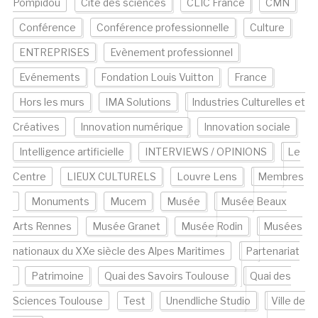
Pompidou
Cité des sciences
CLIC France
CMN
Conférence
Conférence professionnelle
Culture
ENTREPRISES
Evènement professionnel
Evénements
Fondation Louis Vuitton
France
Hors les murs
IMA Solutions
Industries Culturelles et
Créatives
Innovation numérique
Innovation sociale
Intelligence artificielle
INTERVIEWS / OPINIONS
Le
Centre
LIEUX CULTURELS
Louvre Lens
Membres
Monuments
Mucem
Musée
Musée Beaux
Arts Rennes
Musée Granet
Musée Rodin
Musées
nationaux du XXe siècle des Alpes Maritimes
Partenariat
Patrimoine
Quai des Savoirs Toulouse
Quai des
Sciences Toulouse
Test
Unendliche Studio
Ville de