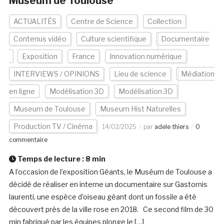
Museum de Toulouse
ACTUALITÉS
Centre de Science
Collection
Contenus vidéo
Culture scientifique
Documentaire
Exposition
France
Innovation numérique
INTERVIEWS / OPINIONS
Lieu de science
Médiation
en ligne
Modélisation 3D
Modélisation 3D
Museum de Toulouse
Museum Hist Naturelles
Production TV / Cinéma
14/02/2025
par
adele thiers
0
commentaire
Temps de lecture :
8
min
A l’occasion de l’exposition Géants, le Muséum de Toulouse a
décidé de réaliser en interne un documentaire sur Gastornis
laurenti, une espèce d’oiseau géant dont un fossile a été
découvert près de la ville rose en 2018. Ce second film de 30
min fabriqué par les équipes plonge le […]