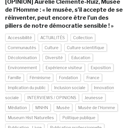
[OPINION] Aurélie Clemente-Ruiz, Musée
de l’Homme : « le musée, s’il accepte de se
réinventer, peut encore être l’un des
piliers de notre démocratie sensible ! »
Accessibilité
ACTUALITÉS
Collection
Communautés
Culture
Culture scientifique
Décolonisation
Diversité
Education
Environnement
Expérience visiteur
Exposition
Famille
Féminisme
Fondation
France
Implication du public
Inclusion sociale
Innovation
sociale
INTERVIEWS / OPINIONS
Jeunesse
Médiation
MNHN
Musée
Musée de l'Homme
Museum Hist Naturelles
Politique publique
Publication - Livre
Publication professionnelle