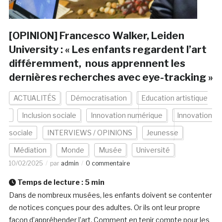
[OPINION] Francesco Walker, Leiden
University : « Les enfants regardent l’art
différemment, nous apprennent les
dernières recherches avec eye-tracking »
ACTUALITÉS
Démocratisation
Education artistique
Inclusion sociale
Innovation numérique
Innovation
sociale
INTERVIEWS / OPINIONS
Jeunesse
Médiation
Monde
Musée
Université
10/02/2025
par
admin
0 commentaire
Temps de lecture :
5
min
Dans de nombreux musées, les enfants doivent se contenter
de notices conçues pour des adultes. Or ils ont leur propre
façon d’appréhender l’art. Comment en tenir compte pour les