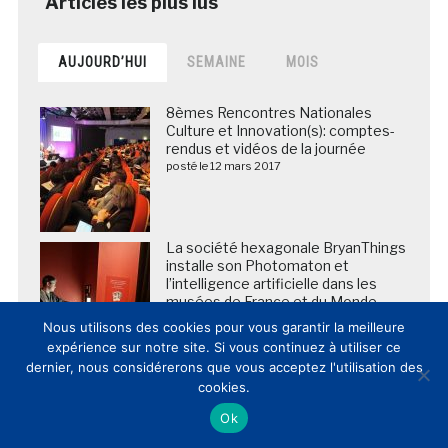
AUJOURD’HUI
SEMAINE
MOIS
8èmes Rencontres Nationales
Culture et Innovation(s): comptes-
rendus et vidéos de la journée
posté le 12 mars 2017
La société hexagonale BryanThings
installe son Photomaton et
l’intelligence artificielle dans les
musées de France et du Monde
posté le 21 mars 2025
Nous utilisons des cookies pour vous garantir la meilleure
expérience sur notre site. Si vous continuez à utiliser ce
dernier, nous considérerons que vous acceptez l'utilisation des
Art Institute of Chicago lance le
cookies.
premier parcours intérieur GPS pour
Ok
les terminaux Apple et Android
posté le 21 février 2013