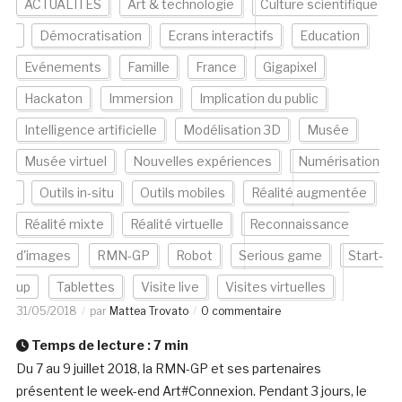
ACTUALITÉS
Art & technologie
Culture scientifique
Démocratisation
Ecrans interactifs
Education
Evénements
Famille
France
Gigapixel
Hackaton
Immersion
Implication du public
Intelligence artificielle
Modélisation 3D
Musée
Musée virtuel
Nouvelles expériences
Numérisation
Outils in-situ
Outils mobiles
Réalité augmentée
Réalité mixte
Réalité virtuelle
Reconnaissance
d'images
RMN-GP
Robot
Serious game
Start-
up
Tablettes
Visite live
Visites virtuelles
31/05/2018
par
Mattea Trovato
0 commentaire
Temps de lecture :
7
min
Du 7 au 9 juillet 2018, la RMN-GP et ses partenaires
présentent le week-end Art#Connexion. Pendant 3 jours, le