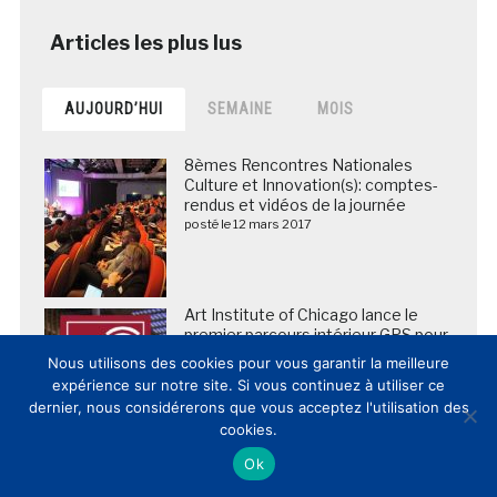
AUJOURD’HUI
SEMAINE
MOIS
8èmes Rencontres Nationales
Culture et Innovation(s): comptes-
rendus et vidéos de la journée
posté le 12 mars 2017
Art Institute of Chicago lance le
premier parcours intérieur GPS pour
les terminaux Apple et Android
Nous utilisons des cookies pour vous garantir la meilleure
posté le 21 février 2013
expérience sur notre site. Si vous continuez à utiliser ce
dernier, nous considérerons que vous acceptez l'utilisation des
cookies.
Ok
Fragilisée par la crise du covid-19, la
Galerie des Offices a vendu la