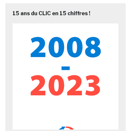
15 ans du CLIC en 15 chiffres !