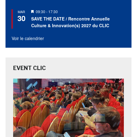
Mis
09:30
-
17:30
MAR
30
en
SAVE THE DATE / Rencontre Annuelle
avant
Culture & Innovation(s) 2027 du CLIC
Voir le calendrier
EVENT CLIC