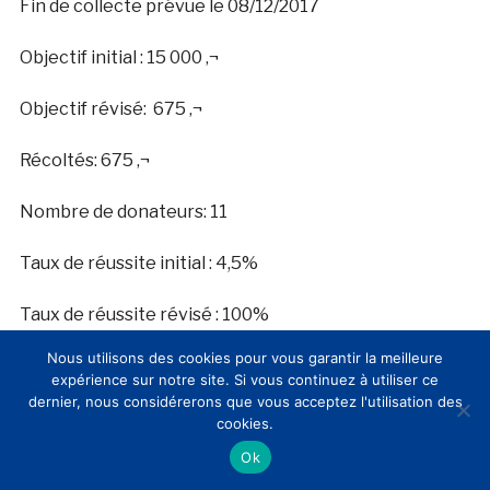
Fin de collecte prévue le 08/12/2017
Objectif initial : 15 000 ‚¬
Objectif révisé:
675 ‚¬
Récoltés: 675 ‚¬
Nombre de donateurs: 11
Taux de réussite initial : 4,5%
Taux de réussite révisé : 100%
Nous utilisons des cookies pour vous garantir la meilleure
Collecte par donateur : 61,36 ‚¬
expérience sur notre site. Si vous continuez à utiliser ce
dernier, nous considérerons que vous acceptez l'utilisation des
cookies.
Ok
. Au cœur de l’Histoire (100% atteint mais