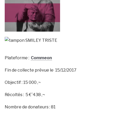
Plateforme :
Commeon
Fin de collecte prévue le 15/12/2017
Objectif : 15 000 ‚¬
Récoltés :
5
€¯
4
3
8
‚¬
Nombre de donateurs : 81