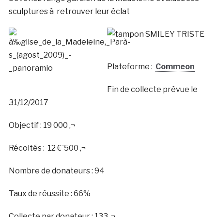
sculptures à retrouver leur éclat
Plateforme :
Commeon
Fin de collecte prévue le
31/12/2017
Objectif : 19 000 ‚¬
Récoltés :
1
2
€¯
5
0
0
‚¬
Nombre de donateurs : 94
Taux de réussite : 66%
Collecte par donateur : 133 ‚¬