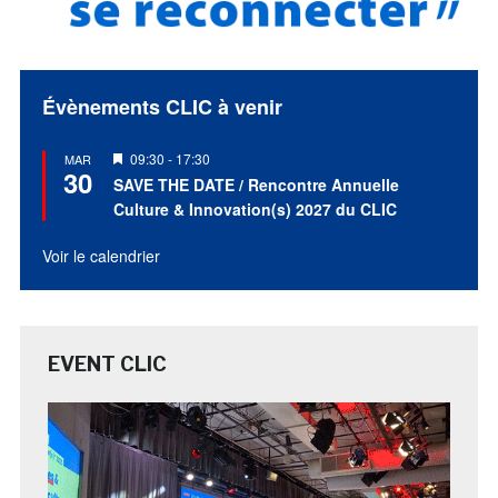
Évènements CLIC à venir
Mis
09:30
-
17:30
MAR
30
en
SAVE THE DATE / Rencontre Annuelle
avant
Culture & Innovation(s) 2027 du CLIC
Voir le calendrier
EVENT CLIC