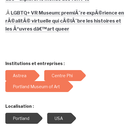
.Â
LGBTQ+ VR Museum: premiÃ¨re expÃ©rience en
rÃ©alitÃ© virtuelle qui cÃ©lÃ¨bre les histoires et
les Å“uvres dâ€™art queer
Institutions et entreprises :
Astrea
Centre Phi
Portland Museum of Art
Localisation :
Portland
USA