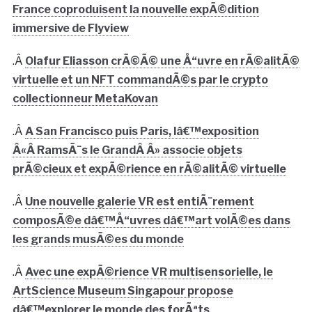
France coproduisent la nouvelle expÃ©dition
immersive de Flyview
.Â
Olafur Eliasson crÃ©Ã© une Å“uvre en rÃ©alitÃ©
virtuelle et un NFT commandÃ©s par le crypto
collectionneur MetaKovan
.Â
A San Francisco puis Paris, lâ€™exposition
Â«Â RamsÃ¨s le GrandÂ Â» associe objets
prÃ©cieux et expÃ©rience en rÃ©alitÃ© virtuelle
.Â
Une nouvelle galerie VR est entiÃ¨rement
composÃ©e dâ€™Å“uvres dâ€™art volÃ©es dans
les grands musÃ©es du monde
.Â
Avec une expÃ©rience VR multisensorielle, le
ArtScience Museum Singapour propose
dâ€™explorer le monde des forÃªts