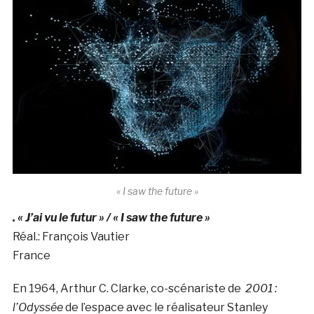
« I saw the future »
. « J’ai vu le futur » / « I saw the future »
Réal.: François Vautier
France
En 1964, Arthur C. Clarke, co-scénariste de
2001 :
l’Odyssée
de l’espace avec le réalisateur Stanley