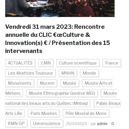
Vendredi 31 mars 2023: Rencontre
annuelle du CLIC €œCulture &
Innovation(s) € / Présentation des 15
intervenants
ACTUALITÉS
CMN
Culture scientifique
France
Les Abattoirs Toulouse
MNHN
Monde
Monuments
Mucem
Musée
Musée Arts et
Métiers
Musée Ethnographie Genève MEG
Musée
national des beaux-arts du Québec (Mnbaq)
Palais Beaux
Arts Lille
Paris Musées
Pôle Muséal de Mons
RMN-GP
Universcience
25/03/2023
par
admin
0