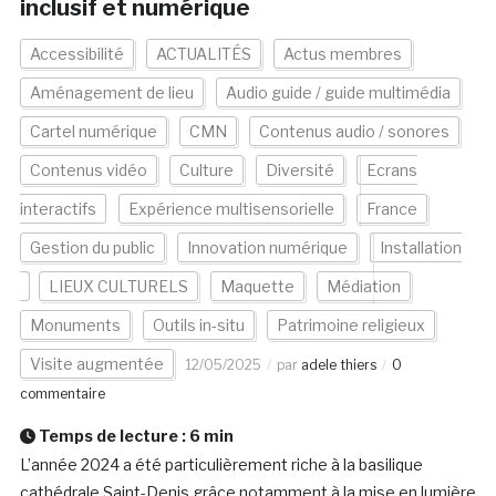
inclusif et numérique
Accessibilité
ACTUALITÉS
Actus membres
Aménagement de lieu
Audio guide / guide multimédia
Cartel numérique
CMN
Contenus audio / sonores
Contenus vidéo
Culture
Diversité
Ecrans
interactifs
Expérience multisensorielle
France
Gestion du public
Innovation numérique
Installation
LIEUX CULTURELS
Maquette
Médiation
Monuments
Outils in-situ
Patrimoine religieux
Visite augmentée
12/05/2025
par
adele thiers
0
commentaire
Temps de lecture :
6
min
L’année 2024 a été particulièrement riche à la basilique
cathédrale Saint-Denis grâce notamment à la mise en lumière