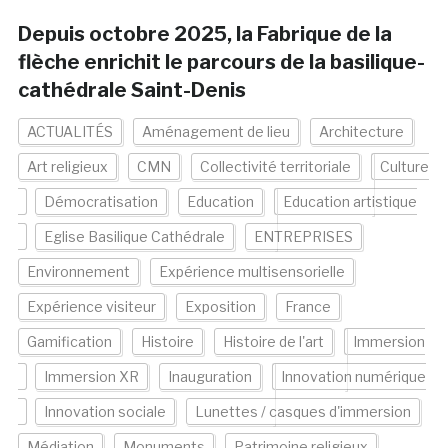
Depuis octobre 2025, la Fabrique de la
flèche enrichit le parcours de la basilique-
cathédrale Saint-Denis
ACTUALITÉS
Aménagement de lieu
Architecture
Art religieux
CMN
Collectivité territoriale
Culture
Démocratisation
Education
Education artistique
Eglise Basilique Cathédrale
ENTREPRISES
Environnement
Expérience multisensorielle
Expérience visiteur
Exposition
France
Gamification
Histoire
Histoire de l'art
Immersion
Immersion XR
Inauguration
Innovation numérique
Innovation sociale
Lunettes / casques d'immersion
Médiation
Monuments
Patrimoine religieux