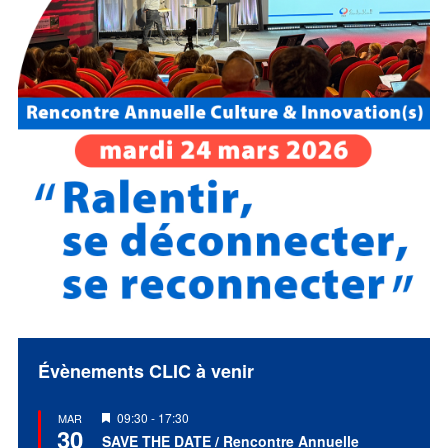
Évènements CLIC à venir
Mis
09:30
-
17:30
MAR
30
en
SAVE THE DATE / Rencontre Annuelle