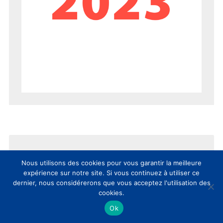
Nous utilisons des cookies pour vous garantir la meilleure
expérience sur notre site. Si vous continuez à utiliser ce
dernier, nous considérerons que vous acceptez l'utilisation des
AUJOURD’HUI
SEMAINE
MOIS
cookies.
Ok
8èmes Rencontres Nationales
Culture et Innovation(s): comptes-