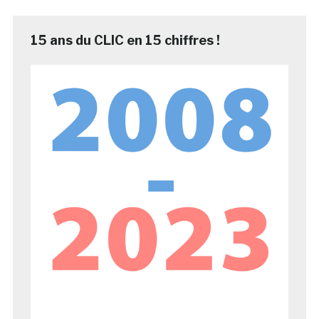
15 ans du CLIC en 15 chiffres !