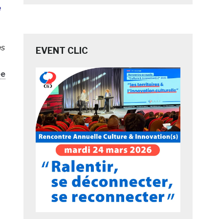
e
es
EVENT CLIC
ée