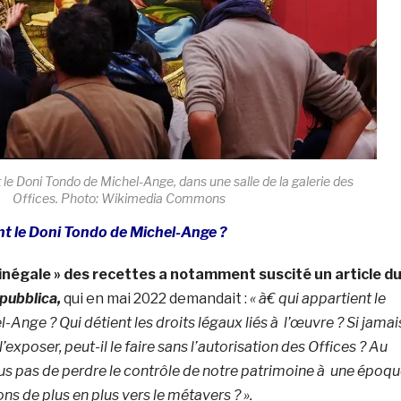
 le Doni Tondo de Michel-Ange, dans une salle de la galerie des
Offices. Photo: Wikimedia Commons
nt le Doni Tondo de Michel-Ange ?
 inégale » des recettes a notamment suscité un article d
pubblica,
qui en mai 2022 demandait :
« à€ qui appartient le
Ange ? Qui détient les droits légaux liés à l’œuvre ? Si jamai
’exposer, peut-il le faire sans l’autorisation des Offices ? Au
us pas de perdre le contrôle de notre patrimoine à une époq
ns de plus en plus vers le métavers ? ».