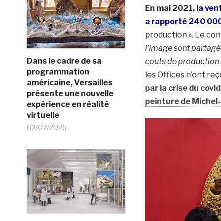
En mai 2021, l
a ven
a rapporté 240 000
production ». Le co
l’image sont partagés
Dans le cadre de sa
couts de production 
programmation
les Offices n’ont re
américaine, Versailles
par la crise du covi
présente une nouvelle
peinture de Michel
expérience en réalité
virtuelle
02/07/2026