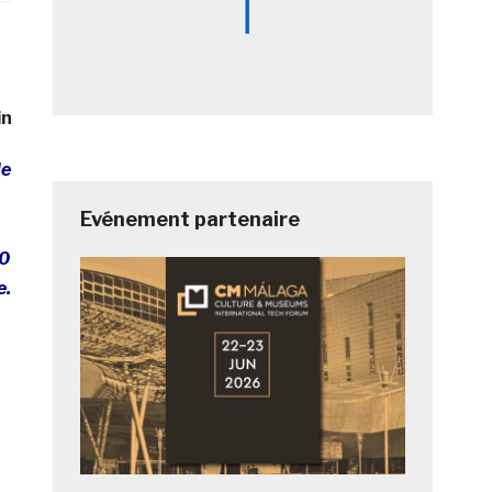
in
de
Evénement partenaire
00
e.