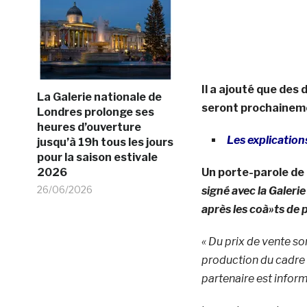
Il a ajouté que des
La Galerie nationale de
seront prochaineme
Londres prolonge ses
heures d’ouverture
Les explication
jusqu’à 19h tous les jours
pour la saison estivale
2026
Un porte-parole de
26/06/2026
signé avec la Galerie
après les coà»ts de 
« Du prix de vente so
production du cadre 
partenaire est informé