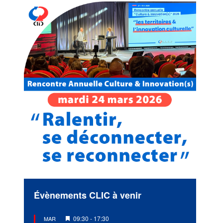
Évènements CLIC à venir
Mis
09:30
-
17:30
MAR