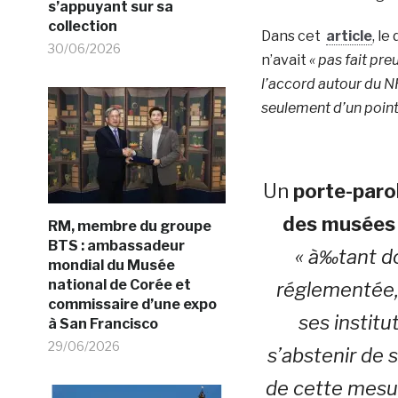
s’appuyant sur sa
collection
Dans cet
article
, le
30/06/2026
n’avait
« pas fait pre
l’accord autour du N
seulement d’un point 
Un
porte-paro
des musées 
RM, membre du groupe
BTS : ambassadeur
« à‰tant d
mondial du Musée
national de Corée et
réglementée,
commissaire d’une expo
ses instit
à San Francisco
29/06/2026
s’abstenir de s
de cette mesur