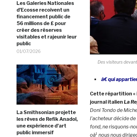
Les Galeries Nationales
d’Ecosse recoivent un
financement public de
56 millions de £ pour
créer des réserves
visitables et rajeunir leur
public
01/07/2026
Des visiteurs devant
à€ qui appartie
Cette répartition «
journal italien
La Re
Doni Tondo de Michel-
La Smithsonian projette
l’acheteur décide de l
les rêves de Refik Anadol,
une expérience d’art
fond, ne risquons-no
public immersif
oà¹ nous nous dirigeo