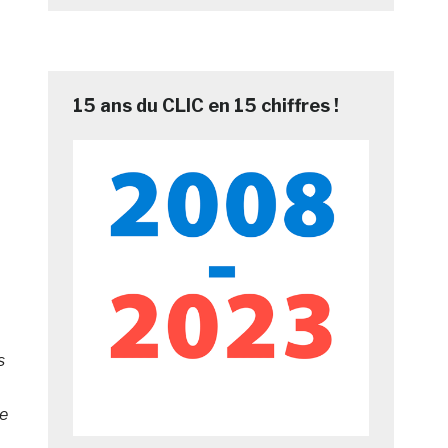
15 ans du CLIC en 15 chiffres !
u
s
ue