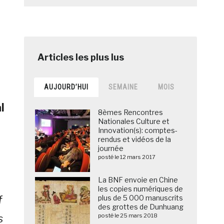
AUJOURD’HUI
SEMAINE
MOIS
l
8èmes Rencontres
Nationales Culture et
Innovation(s): comptes-
rendus et vidéos de la
journée
posté le 12 mars 2017
La BNF envoie en Chine
les copies numériques de
f
plus de 5 000 manuscrits
des grottes de Dunhuang
s
posté le 25 mars 2018