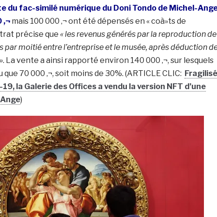
te du fac-similé numérique du Doni Tondo de Michel-Ang
 ‚¬
mais 100 000 ‚¬ ont été dépensés en « coà»ts de
ntrat précise que
« les revenus générés par la reproduction de
 par moitié entre l’entreprise et le musée, après déduction d
»
. La vente a ainsi rapporté environ 140 000 ‚¬, sur lesquels
çu que 70 000 ‚¬, soit moins de 30%. (ARTICLE CLIC:
Fragilis
d-19, la Galerie des Offices a vendu la version NFT d’une
-Ange
)