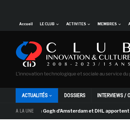
Accueil
LE CLUB
ACTIVITES
MEMBRES
L'innovation technologique et sociale au service du 
ACTUALITÉS
DOSSIERS
INTERVIEWS / 
musée Van Gogh d’Amsterdam et DHL apportent l’art dans 
A LA UNE