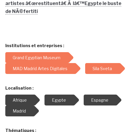
artistes â€œrestituentâ€ Ã lâ€™Egypte le buste
de NÃ©fertiti
Institutions et entreprises :
Grand Egyptian Museum
MAD Madrid Artes Digitales
Sila Sveta
Localisation :
Afrique
Egypte
Espagne
Madrid
Thématiques :