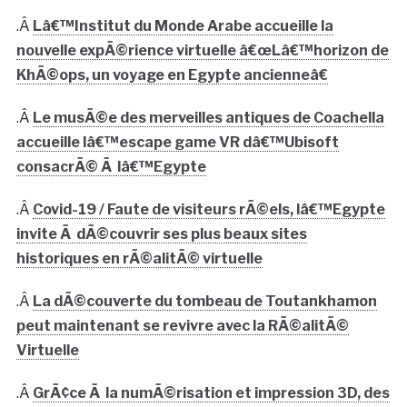
.Â
Lâ€™Institut du Monde Arabe accueille la
nouvelle expÃ©rience virtuelle â€œLâ€™horizon de
KhÃ©ops, un voyage en Egypte ancienneâ€
.Â
Le musÃ©e des merveilles antiques de Coachella
accueille lâ€™escape game VR dâ€™Ubisoft
consacrÃ© Ã lâ€™Egypte
.Â
Covid-19 / Faute de visiteurs rÃ©els, lâ€™Egypte
invite Ã dÃ©couvrir ses plus beaux sites
historiques en rÃ©alitÃ© virtuelle
.Â
La dÃ©couverte du tombeau de Toutankhamon
peut maintenant se revivre avec la RÃ©alitÃ©
Virtuelle
.Â
GrÃ¢ce Ã la numÃ©risation et impression 3D, des