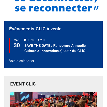
Évènements CLIC à venir
Mis
09:30
-
17:30
MAR
30
en
SAVE THE DATE / Rencontre Annuelle
avant
Culture & Innovation(s) 2027 du CLIC
Voir le calendrier
EVENT CLIC