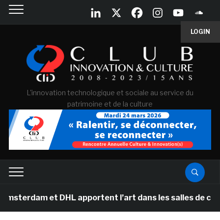
LOGIN
L'innovation technologique et sociale au service du
patrimoine et de la culture
 et DHL apportent l’art dans les salles de classe des é