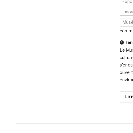
Expos
Innov
Mus
comme
Temp
Le Mus
cultur
s’enga
ouvert
enviro
Lir