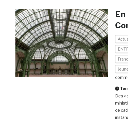
En 
Con
Actu
ENTR
Fran
Jeune
comme
Temp
Des « 
minist
ce cad
instanc