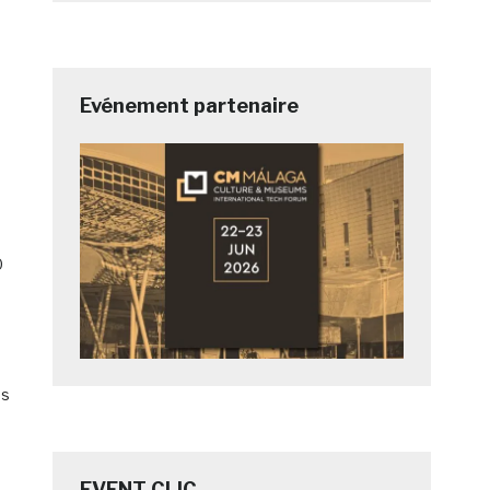
Evénement partenaire
0
ns
EVENT CLIC