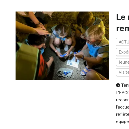
Le 
re
ACTU
Expér
Jeun
Visi
Temp
L’EPCC
reconn
l’accue
reflèt
équipes