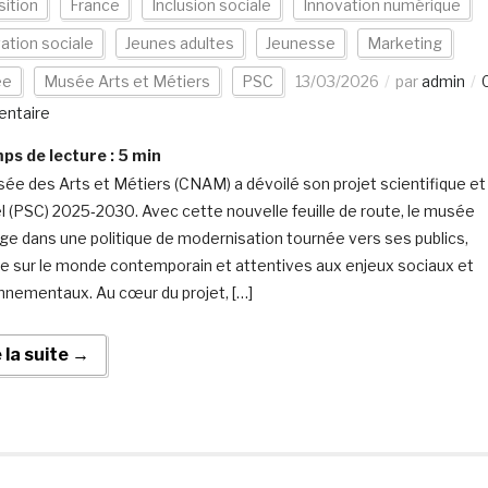
ition
France
Inclusion sociale
Innovation numérique
ation sociale
Jeunes adultes
Jeunesse
Marketing
ée
Musée Arts et Métiers
PSC
13/03/2026
par
admin
ntaire
s de lecture :
5
min
ée des Arts et Métiers (CNAM) a dévoilé son projet scientifique et
el (PSC) 2025‑2030. Avec cette nouvelle feuille de route, le musée
ge dans une politique de modernisation tournée vers ses publics,
e sur le monde contemporain et attentives aux enjeux sociaux et
nnementaux. Au cœur du projet, […]
e la suite →