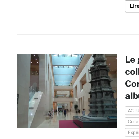
Lir
Le 
col
Cor
al
ACTU
Colle
Expér