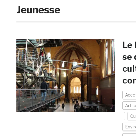
Jeunesse
Le
se 
cul
co
Acces
Art 
Cu
Envi