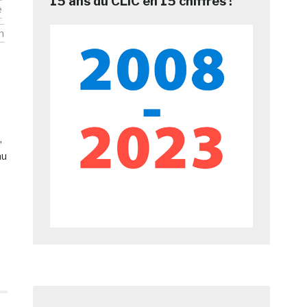
15 ans du CLIC en 15 chiffres !
e
n
,
au