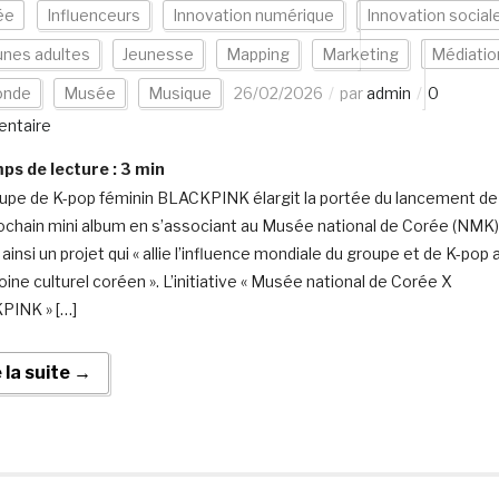
ée
Influenceurs
Innovation numérique
Innovation social
unes adultes
Jeunesse
Mapping
Marketing
Médiatio
nde
Musée
Musique
26/02/2026
par
admin
0
ntaire
s de lecture :
3
min
upe de K-pop féminin BLACKPINK élargit la portée du lancement de
ochain mini album en s’associant au Musée national de Corée (NMK)
ainsi un projet qui « allie l’influence mondiale du groupe et de K-pop 
oine culturel coréen ». L’initiative « Musée national de Corée X
PINK » […]
e la suite →