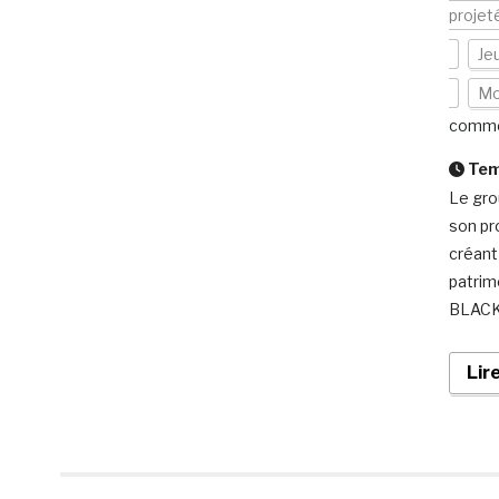
projet
Je
Mo
comme
Temp
Le gro
son pr
créant 
patrim
BLACK
Lir