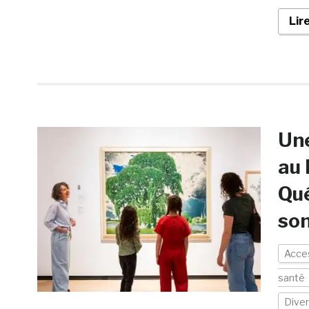
Lir
Une
au 
Qué
son
Acces
santé
Diver