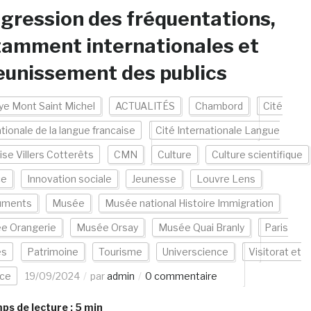
gression des fréquentations,
amment internationales et
eunissement des publics
e Mont Saint Michel
ACTUALITÉS
Chambord
Cité
ationale de la langue francaise
Cité Internationale Langue
ise Villers Cotterêts
CMN
Culture
Culture scientifique
ce
Innovation sociale
Jeunesse
Louvre Lens
uments
Musée
Musée national Histoire Immigration
e Orangerie
Musée Orsay
Musée Quai Branly
Paris
es
Patrimoine
Tourisme
Universcience
Visitorat et
nce
19/09/2024
par
admin
0 commentaire
s de lecture :
5
min