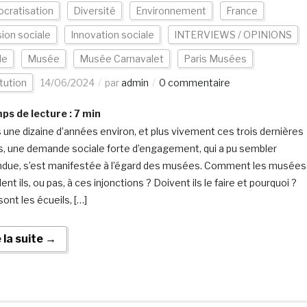
cratisation
Diversité
Environnement
France
sion sociale
Innovation sociale
INTERVIEWS / OPINIONS
de
Musée
Musée Carnavalet
Paris Musées
tution
14/06/2024
par
admin
0 commentaire
s de lecture :
7
min
 une dizaine d’années environ, et plus vivement ces trois dernières
, une demande sociale forte d’engagement, qui a pu sembler
ndue, s’est manifestée à l’égard des musées. Comment les musées
nt ils, ou pas, à ces injonctions ? Doivent ils le faire et pourquoi ?
ont les écueils, […]
e la suite →