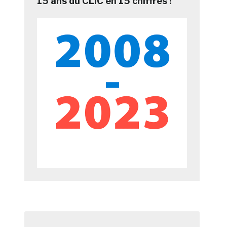
15 ans du CLIC en 15 chiffres !