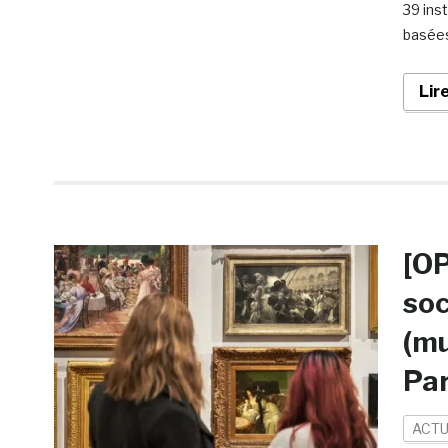
39 ins
basées
Lir
[OP
soc
(mu
Par
ACTU