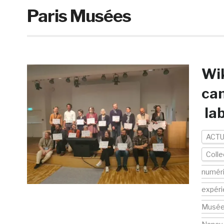
Paris Musées
Wik
can
lab
ACTU
Colle
numér
expér
Musé