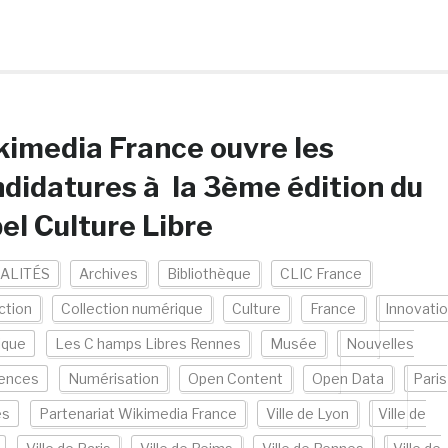
imedia France ouvre les
didatures à la 3ème édition du
el Culture Libre
ALITÉS
Archives
Bibliothèque
CLIC France
ction
Collection numérique
Culture
France
Innovati
ique
Les C hamps Libres Rennes
Musée
Nouvelles
iences
Numérisation
Open Content
Open Data
Paris
es
Partenariat Wikimedia France
Ville de Lyon
Ville de