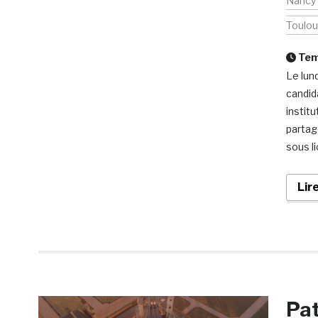
Nancy
Toulo
Temp
Le lun
candida
institu
partag
sous li
Lir
Pat