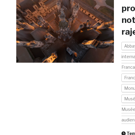
pro
not
raj
Abbay
intern
Franca
Fran
Mon
Musé
Musé
audie
Temp