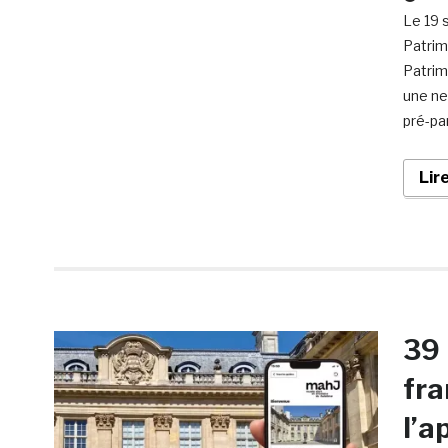
Le 19 
Patrimo
Patrim
une ne
pré-pa
Lir
39 
fra
l’a