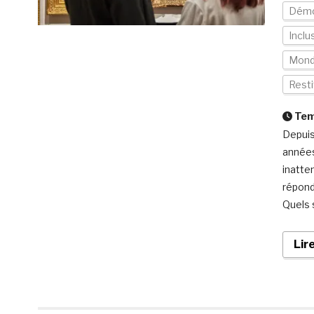
Démo
Inclu
Mon
Resti
Temp
Depuis
années
inatte
réponde
Quels s
Lir