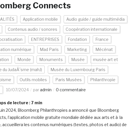
oomberg Connects
ALITÉS
Application mobile
Audio guide / guide multimédia
Contenus audio / sonores
Coopération internationale
cratisation
ENTREPRISES
Fondation
France
vation numérique
Mad Paris
Marketing
Mécénat
ation
Monde
Monuments
Musée
musée art et
re du JudaÃ¯sme (mahJ)
Musée du Luxembourg Paris
pisme
Outils mobiles
Paris Musées
Philanthropie
t
10/07/2024
par
admin
0 commentaire
s de lecture :
7
min
juin 2024, Bloomberg Philanthropies a annoncé que Bloomberg
ts, l’application mobile gratuite mondiale dédiée aux arts et à la
e, accueillera les contenus numériques (textes, photos et audio) de