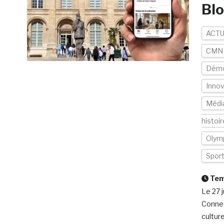
Bl
ACTU
CMN
Démo
Inno
Médi
histoi
Olym
Spor
Temp
Le 27 
Connec
cultur