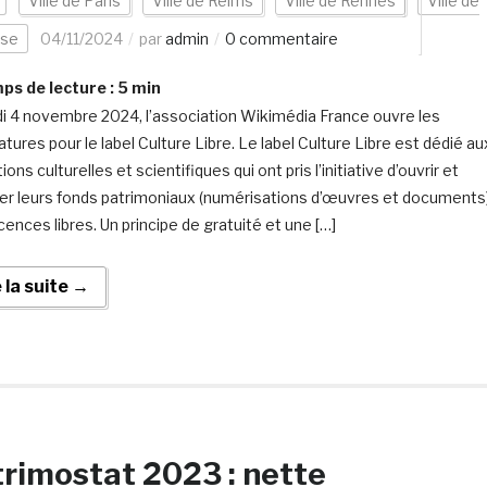
Ville de Paris
Ville de Reims
Ville de Rennes
Ville de
use
04/11/2024
par
admin
0 commentaire
s de lecture :
5
min
di 4 novembre 2024, l’association Wikimédia France ouvre les
tures pour le label Culture Libre. Le label Culture Libre est dédié au
tions culturelles et scientifiques qui ont pris l’initiative d’ouvrir et
er leurs fonds patrimoniaux (numérisations d’œuvres et documents
cences libres. Un principe de gratuité et une […]
e la suite →
rimostat 2023 : nette