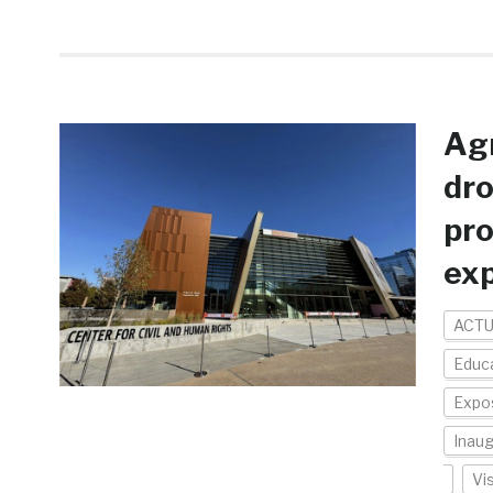
Agr
dro
pro
ex
ACTU
Educ
Expo
Inaug
Vi