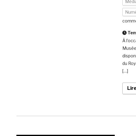
Média
Numé
comme
Temp
À l’oc
Musée 
dispon
du Roy
[…]
Lir