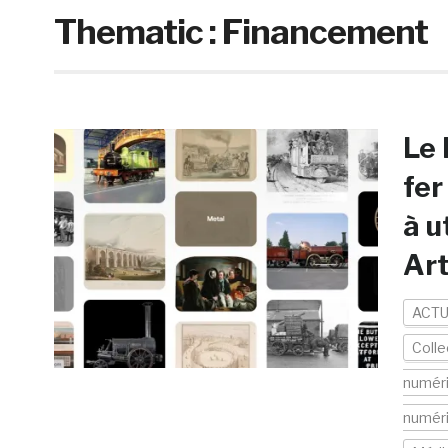
Thematic :
Financement
Le 
fer
à u
Art
ACTU
Colle
numér
numér