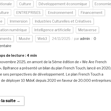
ationale
Culture
Développement économique
Economi
ulture
ENTREPRISES
Environnement
Financement
ce
Immersion
Industries Culturelles et Créatives
vation numérique
Intelligence artificielle
Metaverse
uments
Musée
Web3
24/11/2025
par
admin
0
ntaire
s de lecture :
4
min
novembre 2025, en amont de la 5ème édition de « We Are French
», Bpifrance a présenté un bilan du plan French Touch, lancé en 2020
ce ses perspectives de développement. Le plan French Touch a
 de déployer 10 Mds€ depuis 2020 en faveur de 20.000 entreprises
e la suite →