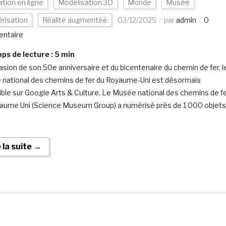
tion en ligne
Modélisation 3D
Monde
Musée
risation
Réalité augmentée
03/12/2025
par
admin
0
ntaire
s de lecture :
5
min
casion de son 50e anniversaire et du bicentenaire du chemin de fer, l
national des chemins de fer du Royaume-Uni est désormais
ible sur Google Arts & Culture. Le Musée national des chemins de f
aume Uni (Science Museum Group) a numérisé près de 1 000 objets
e la suite →