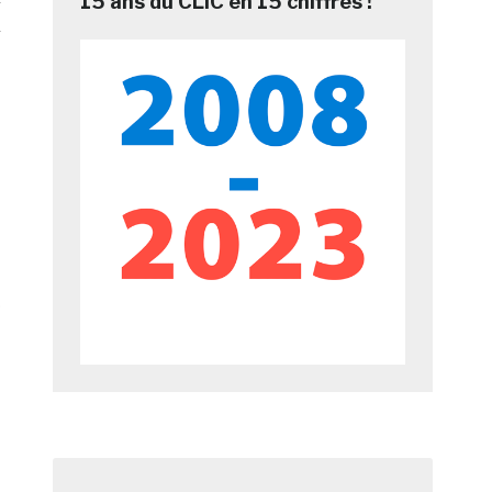
15 ans du CLIC en 15 chiffres !
e
,