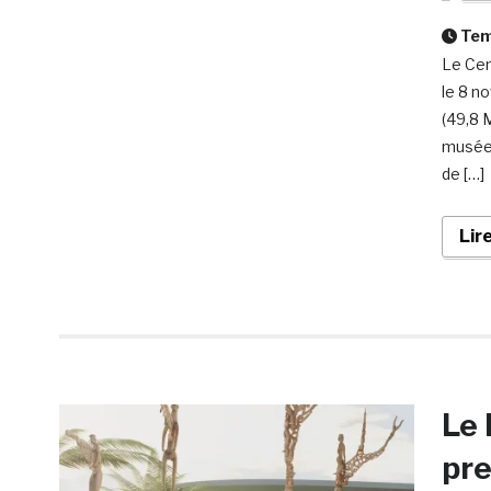
Temp
Le Cen
le 8 n
(49,8 M
musée 
de […]
Lir
Le 
pre