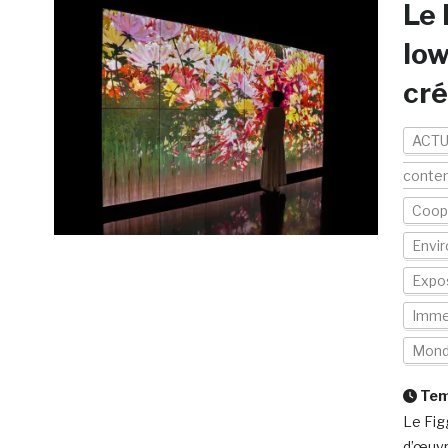
Le 
Iow
cr
ACTU
conte
Coopé
Envi
Expos
Immer
Mon
Temp
Le Fig
d’œuvr