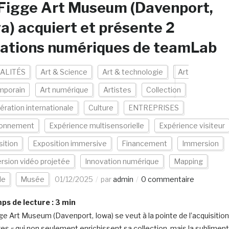
Figge Art Museum (Davenport,
a) acquiert et présente 2
éations numériques de teamLab
ALITÉS
Art & Science
Art & technologie
Art
mporain
Art numérique
Artistes
Collection
ration internationale
Culture
ENTREPRISES
ronnement
Expérience multisensorielle
Expérience visiteur
ition
Exposition immersive
Financement
Immersion
sion vidéo projetée
Innovation numérique
Mapping
de
Musée
01/12/2025
par
admin
0 commentaire
s de lecture :
3
min
ge Art Museum (Davenport, Iowa) se veut à la pointe de l’acquisition
es « qui non seulement enrichissent sa collection, mais la subliment