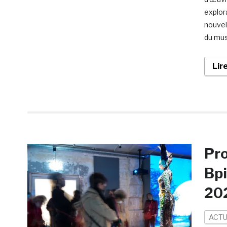
explor
nouvel
du mus
Lir
Pr
Bpi
202
ACTU