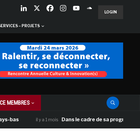
LOGIN
SERVICES – PROJETS
CE MEMBRES
s
Dans le cadre de sa programmation amér
il y a 1 mois