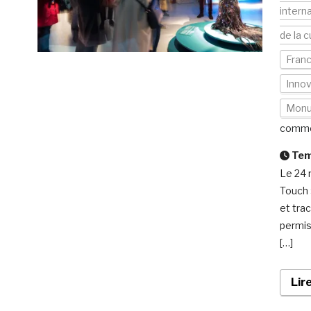
intern
de la c
Fran
Inno
Mon
comme
Temp
Le 24 
Touch 
et tra
permis
[…]
Lir