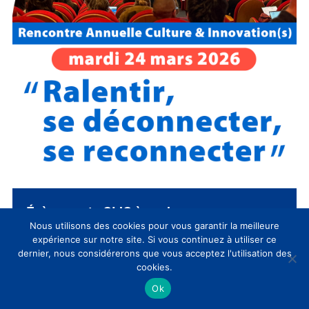
Évènements CLIC à venir
Nous utilisons des cookies pour vous garantir la meilleure
expérience sur notre site. Si vous continuez à utiliser ce
Mis
09:30
-
17:30
MAR
30
en
dernier, nous considérerons que vous acceptez l'utilisation des
SAVE THE DATE / Rencontre Annuelle
avant
cookies.
Culture & Innovation(s) 2027 du CLIC
Ok
Voir le calendrier