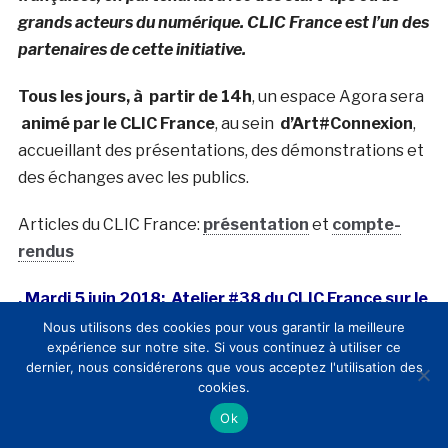
grands acteurs du numérique. CLIC France est l’un des
partenaires de cette initiative.
Tous les jours, à partir de 14h
, un espace Agora sera
animé par le CLIC France
, au sein
d’Art#Connexion
,
accueillant des présentations, des démonstrations et
des échanges avec les publics.
Articles du CLIC France:
présentation
et
compte-
rendus
. Mardi 5 juin 2018: Atelier #38 du CLIC France sur le
thème : « Boutiques, e-commerce et produits
Nous utilisons des cookies pour vous garantir la meilleure
expérience sur notre site. Si vous continuez à utiliser ce
dérivés dans un contexte patrimonial »
dernier, nous considérerons que vous acceptez l'utilisation des
cookies.
Atelier #38 du CLIC France
Ok
Atelier réservé aux membres du CLIC France.